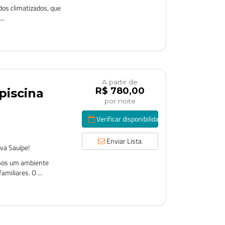
dos climatizados, que
..
A partir de
R$ 780,00
piscina
por noite
Verificar disponibilidade
Enviar Lista
va Sauípe!
emos um ambiente
miliares. O ...