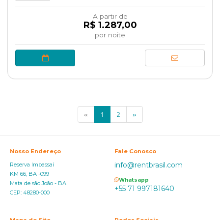
A partir de
R$ 1.287,00
por noite
(current)
«
1
2
»
Nosso Endereço
Fale Conosco
info@rentbrasil.com
Reserva Imbassaí
KM 66, BA -099
Whatsapp
Mata de são João - BA
+55 71 997181640
CEP: 48280-000