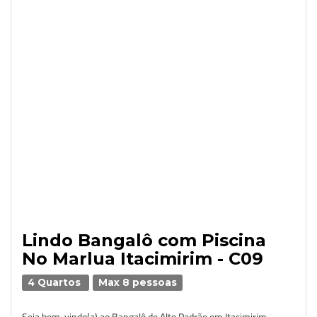
Lindo Bangalô com Piscina
No Marlua Itacimirim - C09
4 Quartos
Max 8 pessoas
Seja bem-vindo(a) ao Bangalô de Alto Padrão em Itacimirim,