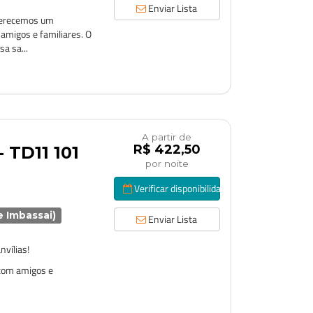
Enviar Lista
Oferecemos um
amigos e familiares. O
a sa...
A partir de
R$ 422,50
 TD11 101
por noite
Verificar disponibilidade
e Imbassai)
Enviar Lista
vílias!
 com amigos e