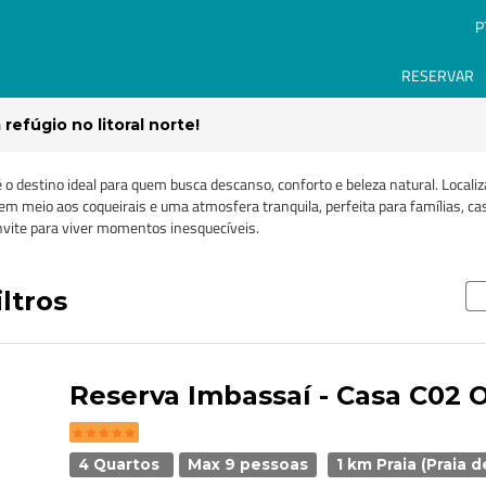
P
RESERVAR
 refúgio no litoral norte!
 destino ideal para quem busca descanso, conforto e beleza natural. Localizad
 em meio aos coqueirais e uma atmosfera tranquila, perfeita para famílias, ca
nvite para viver momentos inesquecíveis.
iltros
Reserva Imbassaí - Casa C02 
4 Quartos
Max 9 pessoas
1 km Praia (Praia 