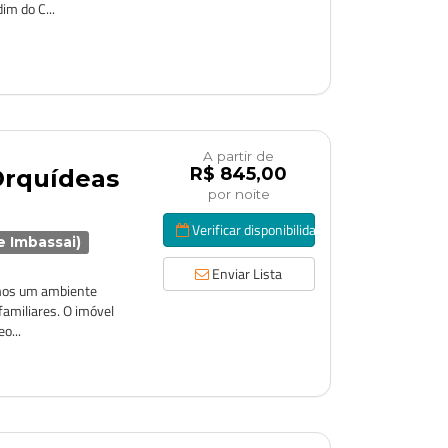
im do C...
A partir de
R$ 845,00
Orquídeas
por noite
Verificar disponibilidade
de Imbassai)
Enviar Lista
emos um ambiente
familiares. O imóvel
o...