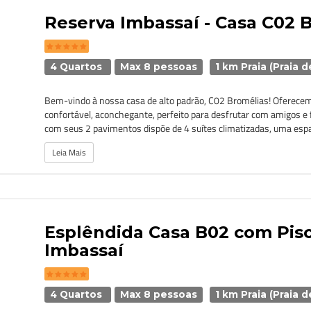
Reserva Imbassaí - Casa C02 
4 Quartos
Max 8 pessoas
1 km Praia (Praia 
Bem-vindo à nossa casa de alto padrão, C02 Bromélias! Oferec
confortável, aconchegante, perfeito para desfrutar com amigos e 
com seus 2 pavimentos dispõe de 4 suítes climatizadas, uma espa
Leia Mais
Esplêndida Casa B02 com Pis
Imbassaí
4 Quartos
Max 8 pessoas
1 km Praia (Praia 