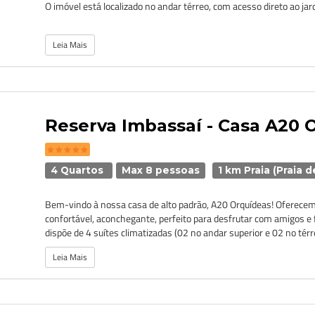
O imóvel está localizado no andar térreo, com acesso direto ao jard
Leia Mais
Reserva Imbassaí - Casa A20 
4 Quartos
Max 8 pessoas
1 km Praia (Praia 
Bem-vindo à nossa casa de alto padrão, A20 Orquídeas! Oferec
confortável, aconchegante, perfeito para desfrutar com amigos e 
dispõe de 4 suítes climatizadas (02 no andar superior e 02 no térre
Leia Mais