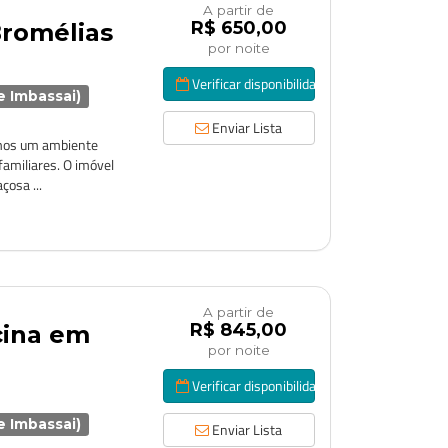
A partir de
R$ 650,00
Bromélias
por noite
Verificar disponibilidade
de Imbassai)
Enviar Lista
emos um ambiente
familiares. O imóvel
çosa ...
A partir de
R$ 845,00
cina em
por noite
Verificar disponibilidade
de Imbassai)
Enviar Lista