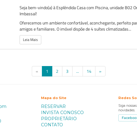
Seja bem-vindo(a) à Esplêndida Casa com Piscina, unidade B02 
Imbassaí!
Oferecemos um ambiente confortável, aconchegante, perfeito pa
amigos e familiares. O imóvel dispõe de 4 suítes climatizadas...
Leia Mais
(current)
«
1
2
3
...
14
»
Mapa do Site
Redes So
com
RESERVAR
Siga nossa
novidades.
INVISTA CONOSCO
PROPRIETÁRIO
Faceboo
0
CONTATO