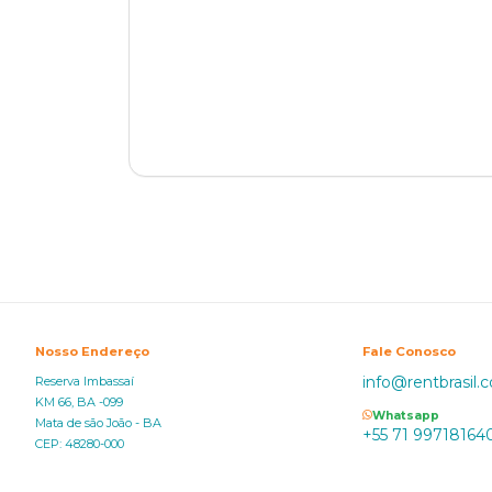
Nosso Endereço
Fale Conosco
info@rentbrasil.
Reserva Imbassaí
KM 66, BA -099
Whatsapp
Mata de são João - BA
+55 71 99718164
CEP: 48280-000