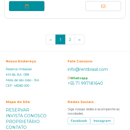
(current)
«
1
2
»
Nosso Endereço
Fale Conosco
info@rentbrasil.com
Reserva Imbassaí
KM 66, BA -099
Whatsapp
Mata de são João - BA
+55 71 997181640
CEP: 48280-000
Mapa do Site
Redes Sociais
RESERVAR
Siga nossas redes e acompanhe as
novidades.
INVISTA CONOSCO
PROPRIETÁRIO
Facebook
Instagram
CONTATO