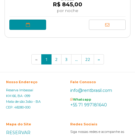
R$ 845,00
por noche
(current)
«
1
2
3
...
22
»
Nosso Endereço
Fale Conosco
info@rentbrasil.com
Reserva Imbassaí
KM 66, BA -099
Whatsapp
Mata de são João - BA
+55 71 997181640
CEP: 48280-000
Mapa do Site
Redes Sociais
RESERVAR
Siga nossas redes e acompanhe as