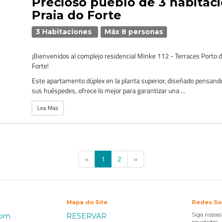
Precioso pueblo de 3 habitac
Praia do Forte
3 Habitaciones
Máx 8 personas
¡Bienvenidos al complejo residencial Minke 112 - Terraces Porto d
Forte!
Este apartamento dúplex en la planta superior, diseñado pensand
sus huéspedes, ofrece lo mejor para garantizar una ...
Lea Mas
(current)
«
1
2
»
Mapa do Site
Redes So
com
RESERVAR
Siga nossa