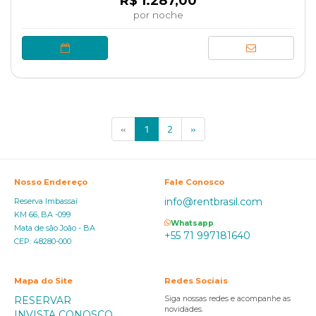
R$ 1.287,00
por noche
(current)
«
1
2
»
Nosso Endereço
Fale Conosco
info@rentbrasil.com
Reserva Imbassaí
KM 66, BA -099
Whatsapp
Mata de são João - BA
+55 71 997181640
CEP: 48280-000
Mapa do Site
Redes Sociais
RESERVAR
Siga nossas redes e acompanhe as
novidades.
INVISTA CONOSCO