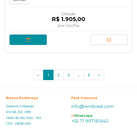
Desde
R$ 1.905,00
por noche
(current)
«
1
2
3
...
6
»
Nosso Endereço
Fale Conosco
info@rentbrasil.com
Reserva Imbassaí
KM 66, BA -099
Whatsapp
Mata de são João - BA
+55 71 997181640
CEP: 48280-000