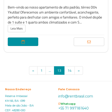
Bem-vindo ao nosso apartamento de alto padrão, térreo D04
Ykutiba! Oferecemos um ambiente confortável, aconchegante,
perfeito para desfrutar com amigos e familiares. O imóvel dispõe
de 1 suíte e 1 quarto ambos climatizados e com S...
Leia Mais
(current)
«
1
...
13
14
»
Nosso Endereço
Fale Conosco
info@rentbrasil.com
Reserva Imbassaí
KM 66, BA -099
Whatsapp
Mata de são João - BA
+55 71 997181640
CEP: 48280-000