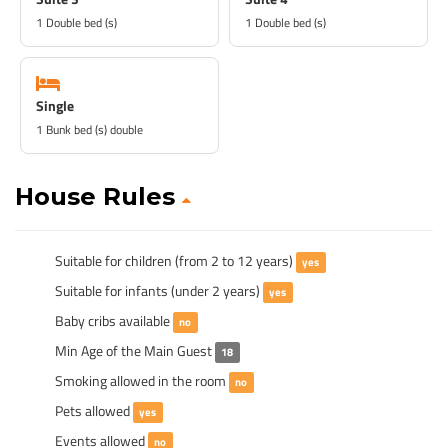
1 Double bed (s)
1 Double bed (s)
Single
1 Bunk bed (s) double
House Rules
Suitable for children (from 2 to 12 years)
yes
Suitable for infants (under 2 years)
yes
Baby cribs available
no
Min Age of the Main Guest
18
Smoking allowed in the room
no
Pets allowed
yes
Events allowed
no