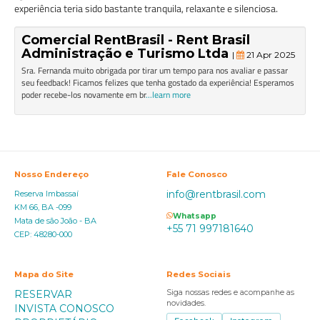
experiência teria sido bastante tranquila, relaxante e silenciosa.
Comercial RentBrasil - Rent Brasil
Administração e Turismo Ltda
|
21 Apr 2025
Sra. Fernanda muito obrigada por tirar um tempo para nos avaliar e passar
seu feedback! Ficamos felizes que tenha gostado da experiência! Esperamos
poder recebe-los novamente em br
...learn more
Nosso Endereço
Fale Conosco
info@rentbrasil.com
Reserva Imbassaí
KM 66, BA -099
Whatsapp
Mata de são João - BA
+55 71 997181640
CEP: 48280-000
Mapa do Site
Redes Sociais
RESERVAR
Siga nossas redes e acompanhe as
novidades.
INVISTA CONOSCO