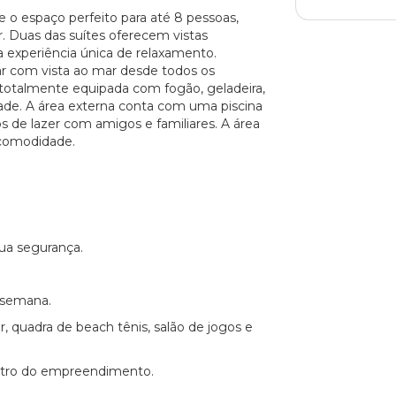
e o espaço perfeito para até 8 pessoas,
r. Duas das suítes oferecem vistas
 experiência única de relaxamento.
ar com vista ao mar desde todos os
totalmente equipada com fogão, geladeira,
lidade. A área externa conta com uma piscina
os de lazer com amigos e familiares. A área
 comodidade.
sua segurança.
e semana.
 quadra de beach tênis, salão de jogos e
dentro do empreendimento.