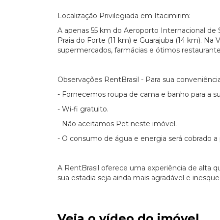
Localização Privilegiada em Itacimirim:
A apenas 55 km do Aeroporto Internacional de 
Praia do Forte (11 km) e Guarajuba (14 km). Na V
supermercados, farmácias e ótimos restaurante
Observações RentBrasil - Para sua conveniência
- Fornecemos roupa de cama e banho para a su
- Wi-fi gratuito.
- Não aceitamos Pet neste imóvel.
- O consumo de água e energia será cobrado a 
A RentBrasil oferece uma experiência de alta q
sua estadia seja ainda mais agradável e inesquec
Veja o vídeo do imóvel