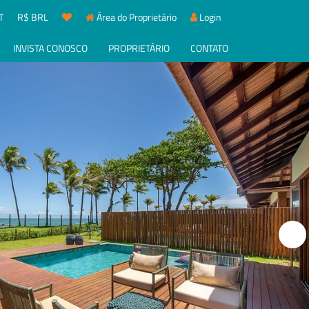
T
R$ BRL
Área do Proprietário
Login
INVISTA CONOSCO
PROPRIETÁRIO
CONTATO