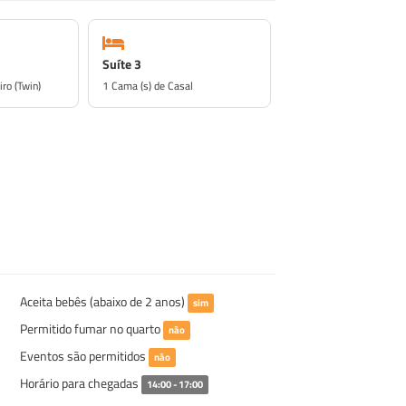
Suíte 3
iro (Twin)
1 Cama (s) de Casal
Aceita bebês (abaixo de 2 anos)
sim
Permitido fumar no quarto
não
Eventos são permitidos
não
Horário para chegadas
14:00 - 17:00