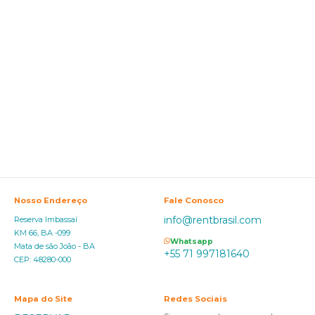
Nosso Endereço
Fale Conosco
info@rentbrasil.com
Reserva Imbassaí
KM 66, BA -099
Whatsapp
Mata de são João - BA
+55 71 997181640
CEP: 48280-000
Mapa do Site
Redes Sociais