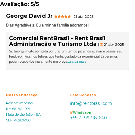
Avaliação: 5/5
George David Jr
| 21 abr 2025
Dias Agradáveis, Eu e minha família adoramos!
Comercial RentBrasil - Rent Brasil
Administração e Turismo Ltda
|
21 abr 2025
Sr. George muito obrigada por tirar um tempo para nos avaliar e passar seu
feedback! Ficamos felizes que tenha gostado da experiência! Esperamos
poder recebe-los novamente em breve
...saiba mais
Nosso Endereço
Fale Conosco
info@rentbrasil.com
Reserva Imbassaí
KM 66, BA -099
Whatsapp
Mata de são João - BA
+55 71 997181640
CEP: 48280-000