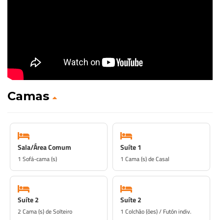
Camas
Sala/Área Comum
Suíte 1
1 Sofá-cama (s)
1 Cama (s) de Casal
Suíte 2
Suíte 2
2 Cama (s) de Solteiro
1 Colchão (ões) / Futón indiv.