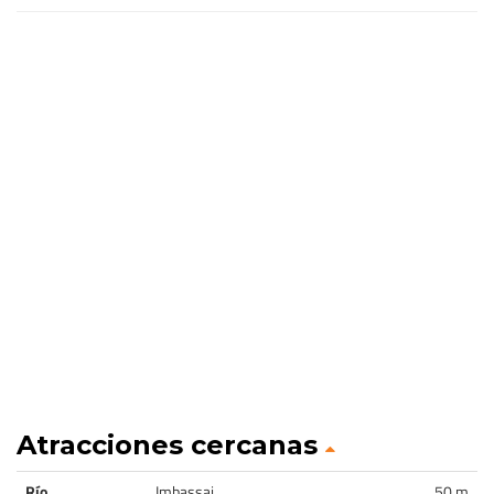
Atracciones cercanas
Río
Imbassai
50 m