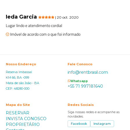
Ieda Garcia
| 20 oct. 2020
Lugar lindo e atendimento cordial
Imóvel de acordo com o que foi informado
Nosso Endereço
Fale Conosco
info@rentbrasil.com
Reserva Imbassaí
KM 66, BA -099
Whatsapp
Mata de são João - BA
+55 71 997181640
CEP: 48280-000
Mapa do Site
Redes Sociais
RESERVAR
Siga nossas redes e acompanhe as
novidades.
INVISTA CONOSCO
PROPRIETÁRIO
Facebook
Instagram