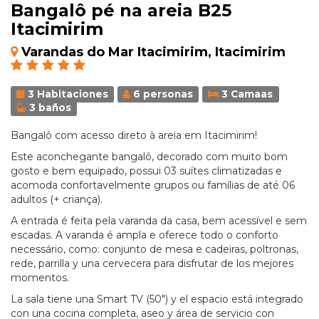
Bangalô pé na areia B25
Itacimirim
Varandas do Mar Itacimirim, Itacimirim
3 Habitaciones
6 personas
3 Camaas
3 baños
Bangalô com acesso direto à areia em Itacimirim!
Este aconchegante bangalô, decorado com muito bom
gosto e bem equipado, possui 03 suítes climatizadas e
acomoda confortavelmente grupos ou famílias de até 06
adultos (+ criança).
A entrada é feita pela varanda da casa, bem acessível e sem
escadas. A varanda é ampla e oferece todo o conforto
necessário, como: conjunto de mesa e cadeiras, poltronas,
rede, parrilla y una cervecera para disfrutar de los mejores
momentos.
La sala tiene una Smart TV (50") y el espacio está integrado
con una cocina completa, aseo y área de servicio con