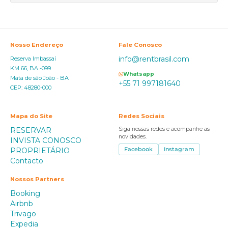
Nosso Endereço
Fale Conosco
info@rentbrasil.com
Reserva Imbassaí
KM 66, BA -099
Whatsapp
Mata de são João - BA
+55 71 997181640
CEP: 48280-000
Mapa do Site
Redes Sociais
RESERVAR
Siga nossas redes e acompanhe as
novidades.
INVISTA CONOSCO
PROPRIETÁRIO
Facebook
Instagram
Contacto
Nossos Partners
Booking
Airbnb
Trivago
Expedia