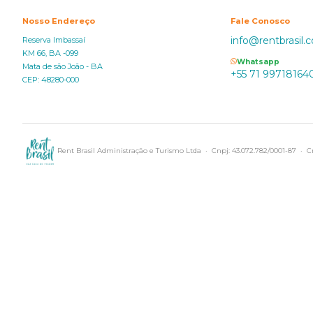
Nosso Endereço
Fale Conosco
info@rentbrasil.
Reserva Imbassaí
KM 66, BA -099
Whatsapp
Mata de são João - BA
+55 71 99718164
CEP: 48280-000
Rent Brasil Administração e Turismo Ltda · Cnpj: 43.072.782/0001-87 · Cr