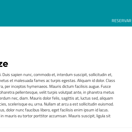
RESERVAR
ze
i. Duis sapien nunc, commodo et, interdum suscipit, sollicitudin et,
 netus et malesuada fames ac turpis egestas. Aliquam id dolor. Class
tra, per inceptos hymenaeos. Mauris dictum facilisis augue. Fusce
aretra pellentesque, velit turpis volutpat ante, in pharetra metus
nterdum nec, diam. Mauris dolor felis, sagittis at, luctus sed, aliquam
icies, scelerisque eu, urna. Nullam at arcu a est sollicitudin euismod.
, dolor nunc faucibus libero, eget facilisis enim ipsum id lacus.
 mauris eu tortor porttitor accumsan. Mauris suscipit, ligula sit