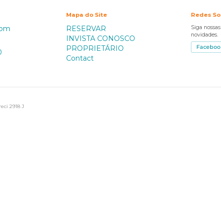
Mapa do Site
Redes So
com
RESERVAR
Siga nossa
novidades.
INVISTA CONOSCO
PROPRIETÁRIO
Faceboo
0
Contact
eci 2918 J