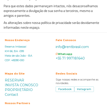
Para que estes dados permaneçam intactos, nós desaconselhamos
expressamente a divulgação de sua senha a terceiros, mesmo a
amigos e parentes.
As alterações sobre nossa política de privacidade serão devidamente
informadas neste espaço.
Nosso Endereço
Fale Conosco
info@rentbrasil.com
Reserva Imbassaí
KM 66, BA -099
Whatsapp
Mata de são João - BA
+55 71 997181640
CEP: 48280-000
Mapa do Site
Redes Sociais
RESERVAR
Siga nossas redes e acompanhe as
novidades.
INVISTA CONOSCO
PROPRIETÁRIO
Facebook
Instagram
Contact
Nossos Partners