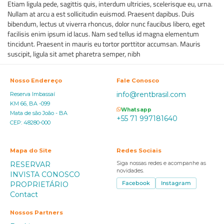
Etiam ligula pede, sagittis quis, interdum ultricies, scelerisque eu, urna.
Nullam at arcu a est sollicitudin euismod. Praesent dapibus. Duis
bibendum, lectus ut viverra rhoncus, dolor nunc faucibus libero, eget
facilisis enim ipsum id lacus. Nam sed tellus id magna elementum
tincidunt. Praesent in mauris eu tortor porttitor accumsan. Mauris
suscipit, ligula sit amet pharetra semper, nibh
Nosso Endereço
Fale Conosco
info@rentbrasil.com
Reserva Imbassaí
KM 66, BA -099
Whatsapp
Mata de são João - BA
+55 71 997181640
CEP: 48280-000
Mapa do Site
Redes Sociais
RESERVAR
Siga nossas redes e acompanhe as
novidades.
INVISTA CONOSCO
PROPRIETÁRIO
Facebook
Instagram
Contact
Nossos Partners