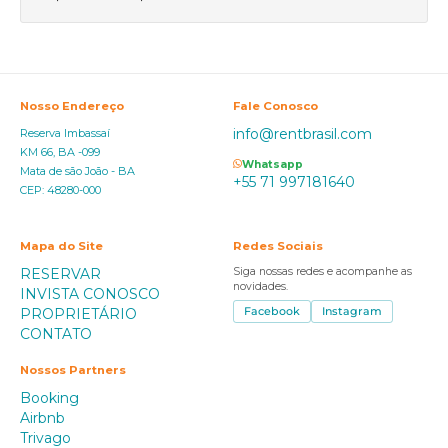
Nosso Endereço
Fale Conosco
info@rentbrasil.com
Reserva Imbassaí
KM 66, BA -099
Whatsapp
Mata de são João - BA
+55 71 997181640
CEP: 48280-000
Mapa do Site
Redes Sociais
RESERVAR
Siga nossas redes e acompanhe as
novidades.
INVISTA CONOSCO
PROPRIETÁRIO
Facebook
Instagram
CONTATO
Nossos Partners
Booking
Airbnb
Trivago