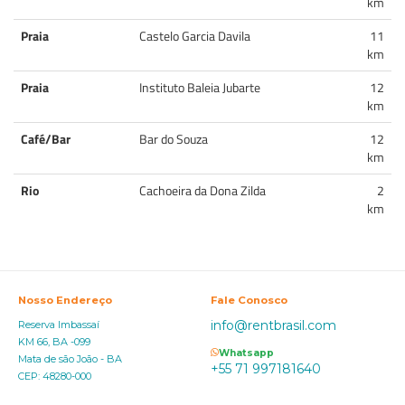
km
Praia
Castelo Garcia Davila
11
km
Praia
Instituto Baleia Jubarte
12
km
Café/Bar
Bar do Souza
12
km
Rio
Cachoeira da Dona Zilda
2
km
Nosso Endereço
Fale Conosco
info@rentbrasil.com
Reserva Imbassaí
KM 66, BA -099
Whatsapp
Mata de são João - BA
+55 71 997181640
CEP: 48280-000