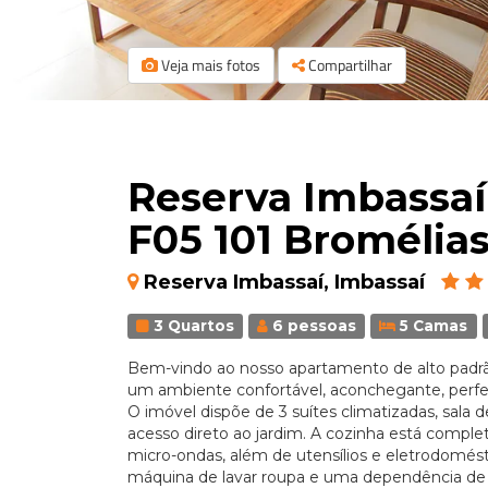
Veja mais fotos
Compartilhar
Reserva Imbassaí
F05 101 Bromélia
Reserva Imbassaí, Imbassaí
3 Quartos
6 pessoas
5 Camas
Bem-vindo ao nosso apartamento de alto padrã
um ambiente confortável, aconchegante, perfei
O imóvel dispõe de 3 suítes climatizadas, sala d
acesso direto ao jardim. A cozinha está compl
micro-ondas, além de utensílios e eletrodomé
máquina de lavar roupa e uma dependência de