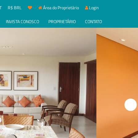
T
R$ BRL
Área do Proprietário
Login
INVISTA CONOSCO
PROPRIETÁRIO
CONTATO