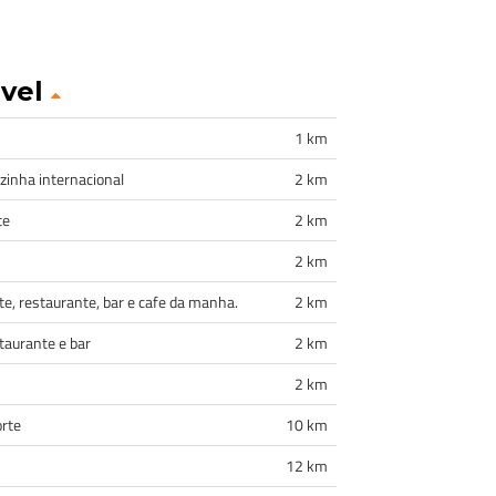
óvel
1 km
ozinha internacional
2 km
te
2 km
2 km
, restaurante, bar e cafe da manha.
2 km
taurante e bar
2 km
2 km
orte
10 km
12 km