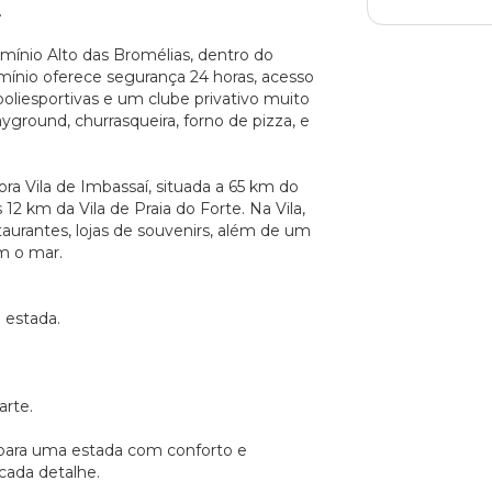
.
ínio Alto das Bromélias, dentro do
ínio oferece segurança 24 horas, acesso
 poliesportivas e um clube privativo muito
yground, churrasqueira, forno de pizza, e
ora Vila de Imbassaí, situada a 65 km do
12 km da Vila de Praia do Forte. Na Vila,
aurantes, lojas de souvenirs, além de um
om o mar.
 estada.
arte.
 para uma estada com conforto e
cada detalhe.