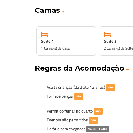
Camas
Suíte 1
Suíte 2
1 Cama (s) de Casal
2 Cama (s) de Solte
Regras da Acomodação
Aceita crianças (de 2 até 12 anos)
sim
Fornece berços
não
Permitido fumar no quarto
não
Eventos são permitidos
não
Horário para chegadas
14:00 - 17:00