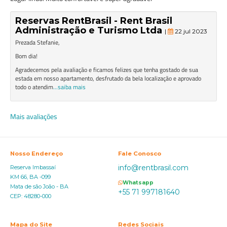
Reservas RentBrasil - Rent Brasil
Administração e Turismo Ltda
|
22 jul 2023
Prezada Stefanie,
Bom dia!
Agradecemos pela avaliação e ficamos felizes que tenha gostado de sua
estada em nosso apartamento, desfrutado da bela localização e aprovado
todo o atendim
...saiba mais
Mais avaliações
Nosso Endereço
Fale Conosco
info@rentbrasil.com
Reserva Imbassaí
KM 66, BA -099
Whatsapp
Mata de são João - BA
+55 71 997181640
CEP: 48280-000
Mapa do Site
Redes Sociais