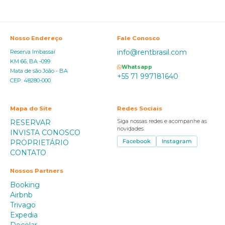
Nosso Endereço
Fale Conosco
info@rentbrasil.com
Reserva Imbassaí
KM 66, BA -099
Whatsapp
Mata de são João - BA
+55 71 997181640
CEP: 48280-000
Mapa do Site
Redes Sociais
RESERVAR
Siga nossas redes e acompanhe as
novidades.
INVISTA CONOSCO
PROPRIETÁRIO
Facebook
Instagram
CONTATO
Nossos Partners
Booking
Airbnb
Trivago
Expedia
Decolar