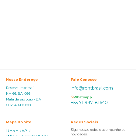
Nosso Endereço
Fale Conosco
info@rentbrasil.com
Reserva Imbassaí
KM 66, BA -099
Whatsapp
Mata de são João - BA
+55 71 997181640
CEP: 48280-000
Mapa do Site
Redes Sociais
RESERVAR
Siga nossas redes e acompanhe as
novidades.