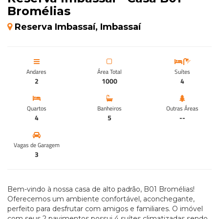
Bromélias
Reserva Imbassaí, Imbassaí
Andares
Área Total
Suítes
2
1000
4
Quartos
Banheiros
Outras Áreas
4
5
--
Vagas de Garagem
3
Bem-vindo à nossa casa de alto padrão, B01 Bromélias!
Oferecemos um ambiente confortável, aconchegante,
perfeito para desfrutar com amigos e familiares. O imóvel
com seus 2 pavimentos possui 4 suítes climatizadas sendo