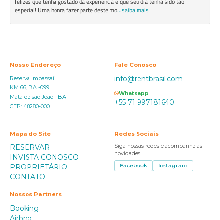
felizes que tenha gostado da experiência e que seu dia tenha sido tão
especial! Uma honra fazer parte deste mo
...saiba mais
Nosso Endereço
Fale Conosco
info@rentbrasil.com
Reserva Imbassaí
KM 66, BA -099
Whatsapp
Mata de são João - BA
+55 71 997181640
CEP: 48280-000
Mapa do Site
Redes Sociais
RESERVAR
Siga nossas redes e acompanhe as
novidades.
INVISTA CONOSCO
PROPRIETÁRIO
Facebook
Instagram
CONTATO
Nossos Partners
Booking
Airbnb