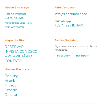
Nosso Endereço
Fale Conosco
info@rentbrasil.com
Reserva Imbassaí
KM 66, BA -099
Whatsapp
Mata de são João - BA
+55 71 997181640
CEP: 48280-000
Mapa do Site
Redes Sociais
RESERVAR
Siga nossas redes e acompanhe as
novidades.
INVISTA CONOSCO
PROPRIETÁRIO
Facebook
Instagram
CONTATO
Nossos Partners
Booking
Airbnb
Trivago
Expedia
Decolar