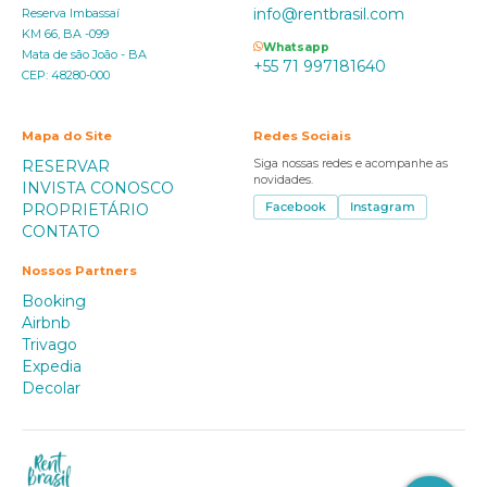
info@rentbrasil.com
Reserva Imbassaí
KM 66, BA -099
Whatsapp
Mata de são João - BA
+55 71 997181640
CEP: 48280-000
Mapa do Site
Redes Sociais
RESERVAR
Siga nossas redes e acompanhe as
novidades.
INVISTA CONOSCO
PROPRIETÁRIO
Facebook
Instagram
CONTATO
Nossos Partners
Booking
Airbnb
Trivago
Expedia
Decolar