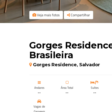
Veja mais fotos
Compartilhar
Gorges Residence 
Brasileira
Gorges Residence, Salvador
Andares
Área Total
Suítes
--
--
--
Vagas de
Garagem