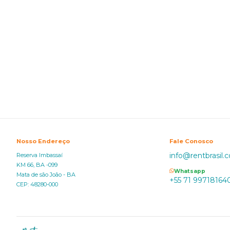
Nosso Endereço
Fale Conosco
info@rentbrasil.
Reserva Imbassaí
KM 66, BA -099
Whatsapp
Mata de são João - BA
+55 71 99718164
CEP: 48280-000