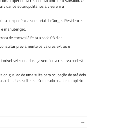
 uma experiência residencial única em Salvador. O
convidar os soteropolitanos a viverem a
leta a experiência sensorial do Gorges Residence.
za e manutenção.
oca de enxoval é feita a cada 03 dias.
consultar previamente os valores extras e
 imóvel selecionado seja vendido a reserva poderá
lor igual ao de uma suíte para ocupação de até dois
uso das duas suítes será cobrado o valor completo
--