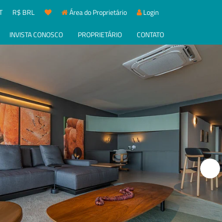
T
R$ BRL
Área do Proprietário
Login
INVISTA CONOSCO
PROPRIETÁRIO
CONTATO