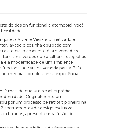
ta de design funcional e atemporal, você
brasilidade!
uiteta Viviane Vieira é climatizado e
ntar, lavabo e cozinha equipada com
eu dia-a-dia. o ambiente é um verdadeiro
nto tem tons verdes que acolhem fotografias
ila e a modernidade de um ambiente
funcional. A vista da varanda para a Baía
 acolhedora, completa essa experiência
rges é mais do que um simples prédio
e modernidade. Originalmente um
ou por um processo de retrofit pioneiro na
12 apartamentos de design exclusivo,
etura baianos, apresenta uma fusão de