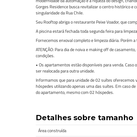
modernidade da automação e a riqueza do design, criando
Gorges Residence busca revitalizar o centro histórico e 
singularidade da Rua Chile.
Seu Rooftop abriga o restaurante Peixe Voador, que comp
A piscina estará fechada toda segunda feira para limpe
Fornecemos enxoval completo e limpeza diária. Porém a tr
ATENÇÃO: Para dia de noiva e making off de casamento, 
condições.
• Os apartamentos estão disponíveis para venda. Caso o
ser realocada para outra unidade.
Informamos que para unidade de 02 suítes oferecemos va
hóspedes utilizando apenas uma das suítes. Em caso de 
do apartamento, mesmo com 02 hóspedes.
Detalhes sobre tamanho
Área construída