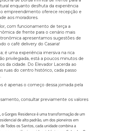
scina de borda infinita de frente para a
tural enquanto desfruta da experiência
o, o empreendimento oferece recepção e
dade aos moradores.
dor, com funcionamento de terça a
nômica de frente para o cenário mais
astronômica apresentamos sugestões de
do o café delivery do Casaria!
; é uma experiência imersiva na rica
ção privilegiada, está a poucos minutos de
cos da cidade. Do Elevador Lacerda ao
 ruas do centro histórico, cada passo
.
os é apenas o começo dessa jornada pela
asamento, consultar previamente os valores
asil, o Gorges Residence é uma transformação de um
idencial de alto padrão, um dos pioneiros em
a de Todos os Santos, cada unidade combina a