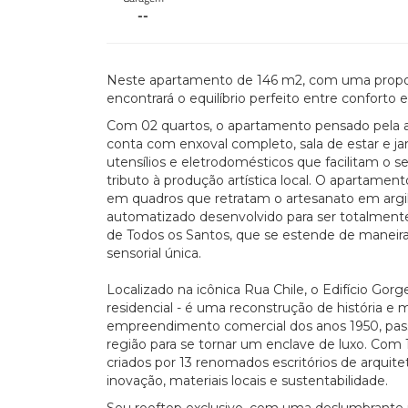
--
Neste apartamento de 146 m2, com uma propos
encontrará o equilíbrio perfeito entre conforto e 
Com 02 quartos, o apartamento pensado pela arq
conta com enxoval completo, sala de estar e ja
utensílios e eletrodomésticos que facilitam o s
tributo à produção artística local. O apartame
em quadros que retratam o artesanato em arg
automatizado desenvolvido para ser totalmente 
de Todos os Santos, que se estende de maneira
sensorial única.
Localizado na icônica Rua Chile, o Edifício Go
residencial - é uma reconstrução de história 
empreendimento comercial dos anos 1950, pass
região para se tornar um enclave de luxo. Com 
criados por 13 renomados escritórios de arquit
inovação, materiais locais e sustentabilidade.