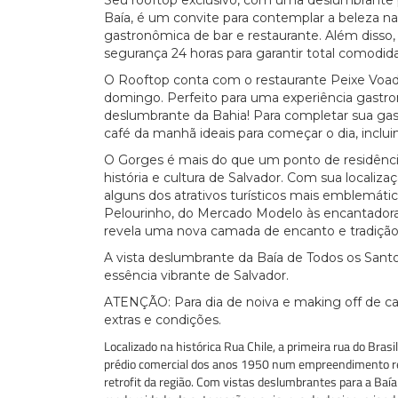
Seu rooftop exclusivo, com uma deslumbrante pi
Baía, é um convite para contemplar a beleza na
gastronômica de bar e restaurante. Além diss
segurança 24 horas para garantir total comodi
O Rooftop conta com o restaurante Peixe Voa
domingo. Perfeito para uma experiência gastro
deslumbrante da Bahia! Para completar sua g
café da manhã ideais para começar o dia, incluin
O Gorges é mais do que um ponto de residência
história e cultura de Salvador. Com sua localiza
alguns dos atrativos turísticos mais emblemáti
Pelourinho, do Mercado Modelo às encantadoras
revela uma nova camada de encanto e tradição
A vista deslumbrante da Baía de Todos os Sant
essência vibrante de Salvador.
ATENÇÃO: Para dia de noiva e making off de c
extras e condições.
Localizado na histórica Rua Chile, a primeira rua do Br
prédio comercial dos anos 1950 num empreendimento res
retrofit da região. Com vistas deslumbrantes para a Baí