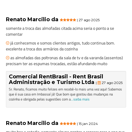
Renato Marcilio da
| 27 ago 2025
somente a troca das almofadas citada acima seria o ponto a se
comentar
já conhecemos e somos clientes antigos, tudo continua bom.
excelente a troca dos armários da cozinha
as almofadas das poltronas da sala de tv e da varanda (assentos)
precisam ter as espumas trocadas, estão afundando muito
Comercial RentBrasil - Rent Brasil
Administração e Turismo Ltda
|
27 ago 2025
Sr. Renato, ficamos muito felizes em recebê-lo mais uma vez aqui! Sabemos
que é sua casa em Imbassaí já! Que bom que gostou das mudanças na
cozinha e obrigada pelas sugestões com a
...saiba mais
Renato Marcilio da
| 15 jan 2024
muito boa a estadia, somente alguns pontos a reparar para o ano que