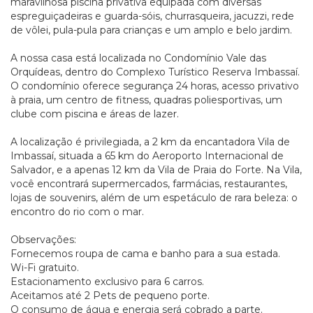
maravilhosa piscina privativa equipada com diversas
espreguiçadeiras e guarda-sóis, churrasqueira, jacuzzi, rede
de vôlei, pula-pula para crianças e um amplo e belo jardim.
A nossa casa está localizada no Condomínio Vale das
Orquídeas, dentro do Complexo Turístico Reserva Imbassaí.
O condomínio oferece segurança 24 horas, acesso privativo
à praia, um centro de fitness, quadras poliesportivas, um
clube com piscina e áreas de lazer.
A localização é privilegiada, a 2 km da encantadora Vila de
Imbassaí, situada a 65 km do Aeroporto Internacional de
Salvador, e a apenas 12 km da Vila de Praia do Forte. Na Vila,
você encontrará supermercados, farmácias, restaurantes,
lojas de souvenirs, além de um espetáculo de rara beleza: o
encontro do rio com o mar.
Observações:
Fornecemos roupa de cama e banho para a sua estada.
Wi-Fi gratuito.
Estacionamento exclusivo para 6 carros.
Aceitamos até 2 Pets de pequeno porte.
O consumo de água e energia será cobrado a parte.