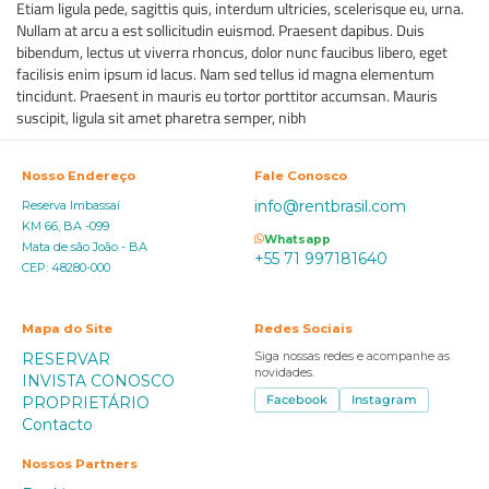
Etiam ligula pede, sagittis quis, interdum ultricies, scelerisque eu, urna.
Nullam at arcu a est sollicitudin euismod. Praesent dapibus. Duis
bibendum, lectus ut viverra rhoncus, dolor nunc faucibus libero, eget
facilisis enim ipsum id lacus. Nam sed tellus id magna elementum
tincidunt. Praesent in mauris eu tortor porttitor accumsan. Mauris
suscipit, ligula sit amet pharetra semper, nibh
Nosso Endereço
Fale Conosco
info@rentbrasil.com
Reserva Imbassaí
KM 66, BA -099
Whatsapp
Mata de são João - BA
+55 71 997181640
CEP: 48280-000
Mapa do Site
Redes Sociais
RESERVAR
Siga nossas redes e acompanhe as
novidades.
INVISTA CONOSCO
PROPRIETÁRIO
Facebook
Instagram
Contacto
Nossos Partners