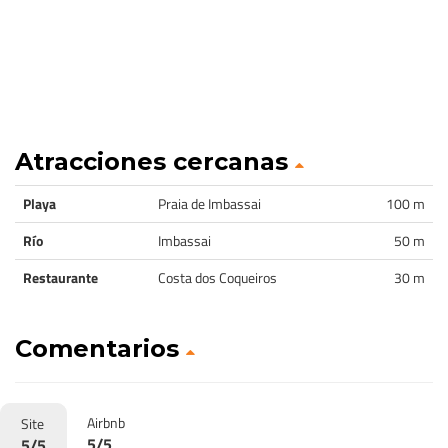
Atracciones cercanas
Playa
Praia de Imbassai
100 m
Río
Imbassai
50 m
Restaurante
Costa dos Coqueiros
30 m
Comentarios
Airbnb
Site
5/5
5/5