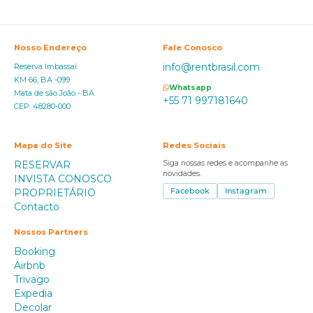
Nosso Endereço
Fale Conosco
info@rentbrasil.com
Reserva Imbassaí
KM 66, BA -099
Whatsapp
Mata de são João - BA
+55 71 997181640
CEP: 48280-000
Mapa do Site
Redes Sociais
RESERVAR
Siga nossas redes e acompanhe as
novidades.
INVISTA CONOSCO
PROPRIETÁRIO
Facebook
Instagram
Contacto
Nossos Partners
Booking
Airbnb
Trivago
Expedia
Decolar