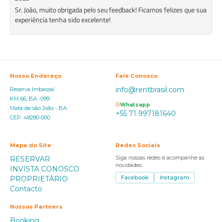
Sr. João, muito obrigada pelo seu feedback! Ficamos felizes que sua
experiência tenha sido excelente!
Nosso Endereço
Fale Conosco
info@rentbrasil.com
Reserva Imbassaí
KM 66, BA -099
Whatsapp
Mata de são João - BA
+55 71 997181640
CEP: 48280-000
Mapa do Site
Redes Sociais
RESERVAR
Siga nossas redes e acompanhe as
novidades.
INVISTA CONOSCO
PROPRIETÁRIO
Facebook
Instagram
Contacto
Nossos Partners
Booking