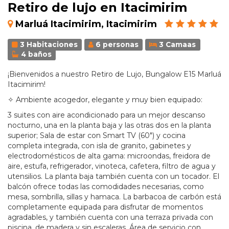
Retiro de lujo en Itacimirim
Marluá Itacimirim, Itacimirim
3 Habitaciones
6 personas
3 Camaas
4 baños
¡Bienvenidos a nuestro Retiro de Lujo, Bungalow E15 Marluá
Itacimirim!
✧ Ambiente acogedor, elegante y muy bien equipado:
3 suites con aire acondicionado para un mejor descanso
nocturno, una en la planta baja y las otras dos en la planta
superior; Sala de estar con Smart TV (60") y cocina
completa integrada, con isla de granito, gabinetes y
electrodomésticos de alta gama: microondas, freidora de
aire, estufa, refrigerador, vinoteca, cafetera, filtro de agua y
utensilios. La planta baja también cuenta con un tocador. El
balcón ofrece todas las comodidades necesarias, como
mesa, sombrilla, sillas y hamaca. La barbacoa de carbón está
completamente equipada para disfrutar de momentos
agradables, y también cuenta con una terraza privada con
piscina, de madera y sin escaleras. Área de servicio con